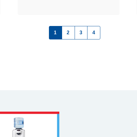
（現在のページ）
1
2
3
4