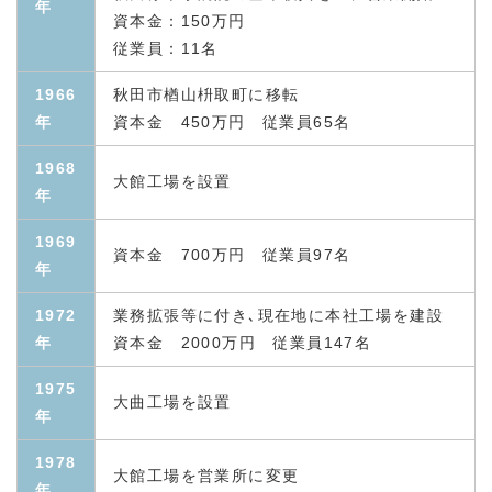
年
資本金：150万円
従業員：11名
1966
秋田市楢山枡取町に移転
年
資本金 450万円 従業員65名
1968
大館工場を設置
年
1969
資本金 700万円 従業員97名
年
1972
業務拡張等に付き､現在地に本社工場を建設
年
資本金 2000万円 従業員147名
1975
大曲工場を設置
年
1978
大館工場を営業所に変更
年