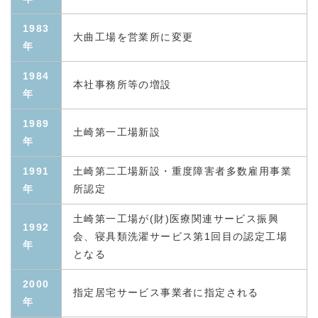
1983
大曲工場を営業所に変更
年
1984
本社事務所等の増設
年
1989
土崎第一工場新設
年
1991
土崎第二工場新設・重度障害者多数雇用事業
年
所認定
土崎第一工場が(財)医療関連サービス振興
1992
会、寝具類洗濯サービス第1回目の認定工場
年
となる
2000
指定居宅サービス事業者に指定される
年