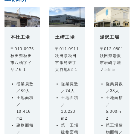
本社工場
土崎工場
湯沢工場
〒010-0975
〒011-0911
〒012-0801
秋田県秋田
秋田県秋田
秋田県湯沢
市八橋字イ
市飯島穀丁
市岩崎字壇
サノ6-1
大谷地62-1
ノ上8-5
従業員数
従業員数
従業員数
／89人
／74人
／38人
土地面積
土地面積
土地面積
／
／
／
10,416
13,223
5,000m
m2
m2
2
建物面積
第一工場
第工場建
／
建物面積
物面積／