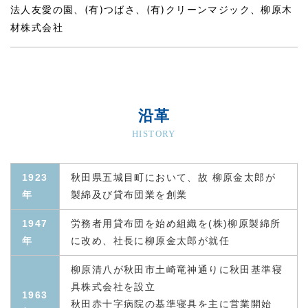
法人友愛の園、(有)つばさ、(有)クリーンマジック、柳原木
材株式会社
沿革
HISTORY
1923
秋田県五城目町において、故 柳原金太郎が
年
製綿及び貸布団業を創業
1947
労務者用貸布団を始め組織を(株)柳原製綿所
年
に改め、社長に柳原金太郎が就任
柳原清八が秋田市土崎竜神通りに秋田基準寝
具株式会社を設立
1963
秋田赤十字病院の基準寝具を主に営業開始