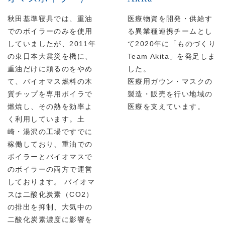
秋田基準寝具では、重油
医療物資を開発・供給す
でのボイラーのみを使用
る異業種連携チームとし
していましたが、2011年
て2020年に「ものづくり
の東日本大震災を機に、
Team Akita」を発足しま
重油だけに頼るのをやめ
した。
て、バイオマス燃料の木
医療用ガウン・マスクの
質チップを専用ボイラで
製造・販売を行い地域の
燃焼し、その熱を効率よ
医療を支えています。
く利用しています。土
崎・湯沢の工場ですでに
稼働しており、重油での
ボイラーとバイオマスで
のボイラーの両方で運営
しております。 バイオマ
スは二酸化炭素（CO2）
の排出を抑制、大気中の
二酸化炭素濃度に影響を