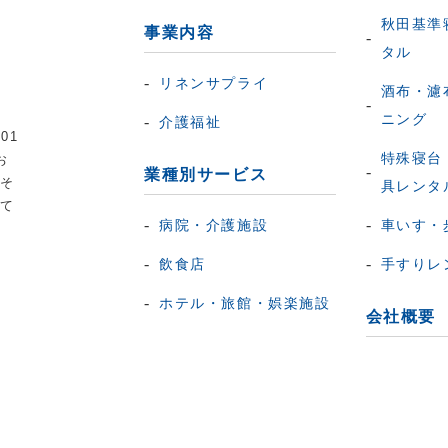
秋田基準
事業内容
タル
リネンサプライ
酒布・濾
ニング
介護福祉
01
特殊寝台
お
業種別サービス
応そ
具レンタ
して
病院・介護施設
車いす・
飲食店
手すりレ
ホテル・旅館・娯楽施設
会社概要