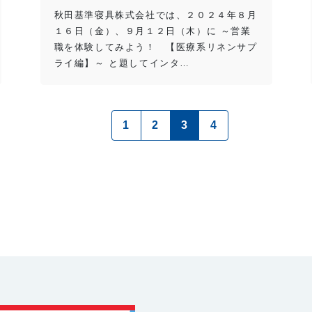
秋田基準寝具株式会社では、２０２４年８月
１６日（金）、９月１２日（木）に ～営業
職を体験してみよう！ 【医療系リネンサプ
ライ編】～ と題してインタ…
（現在のページ）
1
2
3
4