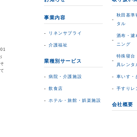
秋田基準
事業内容
タル
リネンサプライ
酒布・濾
ニング
介護福祉
01
特殊寝台
お
業種別サービス
応そ
具レンタ
して
病院・介護施設
車いす・
飲食店
手すりレ
ホテル・旅館・娯楽施設
会社概要