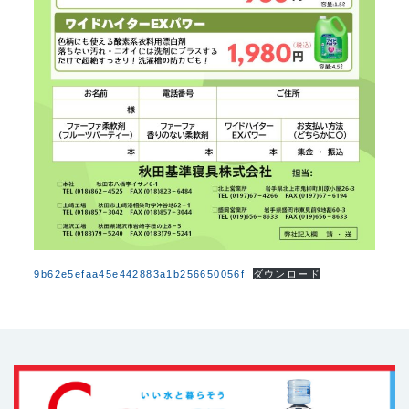
9b62e5efaa45e442883a1b256650056f
ダウンロード